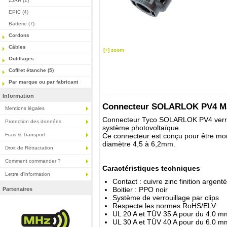
ZJRH (1)
EPIC (4)
Batterie (7)
Cordons
Câbles
[+] zoom
Outillages
Coffret étanche (5)
Par marque ou par fabricant
Information
Connecteur SOLARLOK PV4 Mâl
Mentions légales
Connecteur Tyco SOLARLOK PV4 verrou
Protection des données
système photovoltaïque.
Frais & Transport
Ce connecteur est conçu pour être mon
diamètre 4,5 à 6,2mm.
Droit de Rétractation
Comment commander ?
Caractéristiques techniques
Lettre d'information
Contact : cuivre zinc finition argenté
Boitier : PPO noir
Partenaires
Système de verrouillage par clips
Respecte les normes RoHS/ELV
UL 20 A et TÜV 35 A pour du 4.0 mm
UL 30 A et TÜV 40 A pour du 6.0 mm