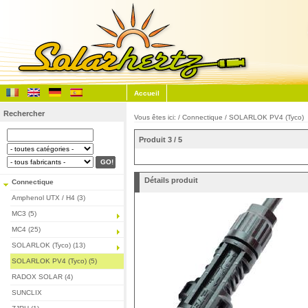
Accueil
Rechercher
Vous êtes ici: /
Connectique
/
SOLARLOK PV4 (Tyco)
Produit 3 / 5
Détails produit
Connectique
Amphenol UTX / H4 (3)
MC3 (5)
MC4 (25)
SOLARLOK (Tyco) (13)
SOLARLOK PV4 (Tyco) (5)
RADOX SOLAR (4)
SUNCLIX