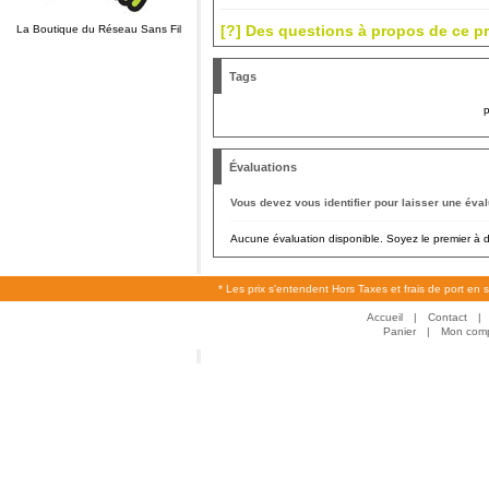
[?] Des questions à propos de ce pr
La Boutique du Réseau Sans Fil
Tags
Évaluations
Vous devez vous identifier pour laisser une éval
Aucune évaluation disponible. Soyez le premier à do
* Les prix s'entendent Hors Taxes et frais de port en 
Accueil
|
Contact
|
Panier
|
Mon com