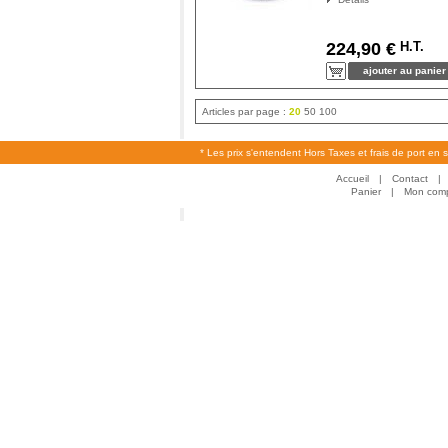
H.T.
224,90 €
Articles par page :
20
50
100
* Les prix s'entendent Hors Taxes et frais de port en 
Accueil
|
Contact
|
Panier
|
Mon com