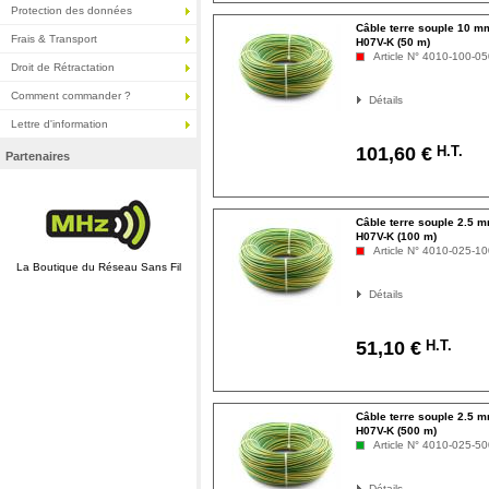
Protection des données
Câble terre souple 10 m
Frais & Transport
H07V-K (50 m)
Article N° 4010-100-0
Droit de Rétractation
Comment commander ?
Détails
Lettre d'information
H.T.
101,60 €
Partenaires
Câble terre souple 2.5 m
H07V-K (100 m)
Article N° 4010-025-1
La Boutique du Réseau Sans Fil
Détails
H.T.
51,10 €
Câble terre souple 2.5 m
H07V-K (500 m)
Article N° 4010-025-5
Détails