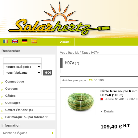
Accueil
Rechercher
Vous êtes ici: / Tags / H07v
H07v
(7)
Articles par page :
20
50
100
Connectique
Cordons
Câble terre souple 6 mm
H07V-K (100 m)
Câbles
Article N° 4010-060-1
Outillages
Coffret étanche (5)
Détails
Par marque ou par fabricant
Information
H.T.
109,40 €
Mentions légales