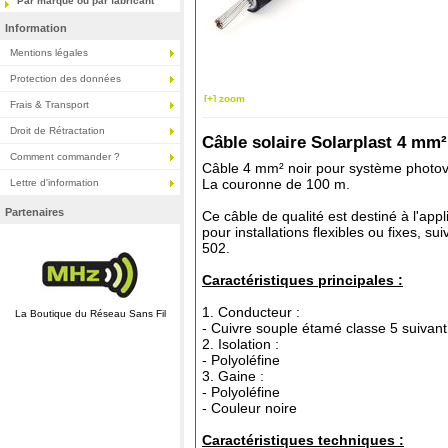
Par marque ou par fabricant
Information
Mentions légales
Protection des données
[+] zoom
Frais & Transport
Droit de Rétractation
Câble solaire Solarplast 4 mm²
Comment commander ?
Câble 4 mm² noir pour système photov
La couronne de 100 m.
Lettre d'information
Partenaires
Ce câble de qualité est destiné à l'appl
pour installations flexibles ou fixes, 
502.
Caractéristiques principales :
1. Conducteur :
La Boutique du Réseau Sans Fil
- Cuivre souple étamé classe 5 suivan
2. Isolation :
- Polyoléfine
3. Gaine :
- Polyoléfine
- Couleur noire
Caractéristiques techniques :