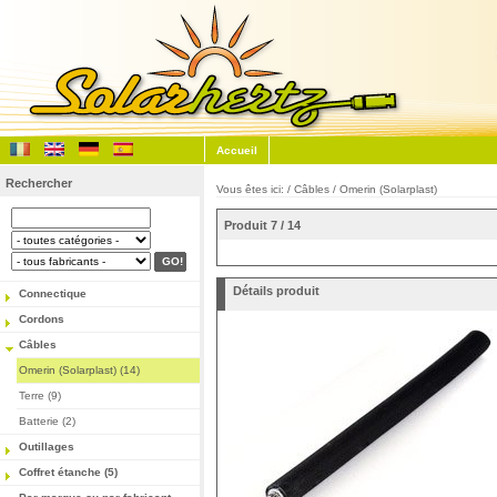
Accueil
Rechercher
Vous êtes ici: /
Câbles
/
Omerin (Solarplast)
Produit 7 / 14
Détails produit
Connectique
Cordons
Câbles
Omerin (Solarplast) (14)
Terre (9)
Batterie (2)
Outillages
Coffret étanche (5)