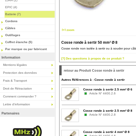
ZJRH (1)
EPIC (4)
Batterie (7)
Cordons
Câbles
[+] zoom
Outillages
Coffret étanche (5)
Cosse ronde à sertir 50 mm² Ø 8
Cosse ronde non isolée à sertir ou à souder pour câbl
Par marque ou par fabricant
Information
[?] Des questions à propos de ce produit ?
Mentions légales
retour au Produit Cosse ronde à sertir
Protection des données
Autres Références à : Cosse ronde à sertir
Frais & Transport
Droit de Rétractation
Cosse ronde à sertir 2.5 mm² Ø 6
Article N° 4400.2.6
Comment commander ?
Lettre d'information
Cosse ronde à sertir 2.5 mm² Ø 8
Partenaires
Article N° 4400.2.8
Cosse ronde à sertir 4 mm² Ø 8
Article N° 4400.4.8