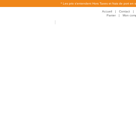
* Les prix s'entendent Hors Taxes et frais de port en 
Accueil
|
Contact
|
Panier
|
Mon com