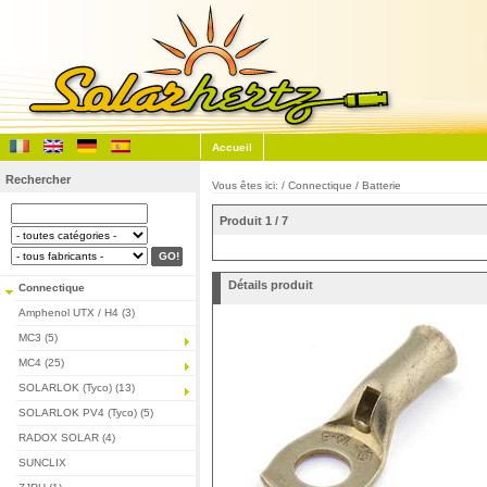
Accueil
Rechercher
Vous êtes ici: /
Connectique
/
Batterie
Produit 1 / 7
Détails produit
Connectique
Amphenol UTX / H4 (3)
MC3 (5)
MC4 (25)
SOLARLOK (Tyco) (13)
SOLARLOK PV4 (Tyco) (5)
RADOX SOLAR (4)
SUNCLIX