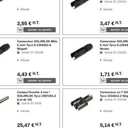
Article N° 4341N
Détails
Détails
H.T.
H.T.
2,55 €
3,47 €
Connecteur SOLARLOK Mâle
Connecteur SOLAR
6 mm² Tyco 6-1394461-6
6 mm² Tyco 6-13944
Négatif
Neutre
Article N° 4343B
Article N° 4343N
Détails
Détails
H.T.
H.T.
4,43 €
1,71 €
Contact Femelle 4 mm ²
Connecteur en T 
SOLARLOK Tyco 1987281-2
Tyco 1534611-2 Néga
(Lot de 10)
Article N° 4345B
Article N° 4348
Détails
Détails
H.T.
H.T.
25,47 €
5,14 €