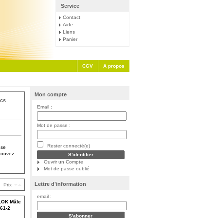
Service
Contact
Aide
Liens
Panier
CGV
A propos
Mon compte
cs
Email :
Mot de passe :
Rester connecté(e)
 se
 pouvez
Ouvrir un Compte
Mot de passe oublié
Lettre d'information
Prix
email :
LOK Mâle
61-2