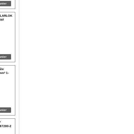
SOLARLOK
tif
âle
mm² 1-
²
87280-2