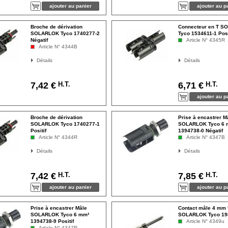
Broche de dérivation
Connecteur en T 
SOLARLOK Tyco 1740277-2
Tyco 1534611-1 Posi
Négatif
Article N° 4345R
Article N° 4344B
Détails
Détails
H.T.
H.T.
7,42 €
6,71 €
Broche de dérivation
Prise à encastrer M
SOLARLOK Tyco 1740277-1
SOLARLOK Tyco 6 
Positif
1394738-0 Négatif
Article N° 4344R
Article N° 4347B
Détails
Détails
H.T.
H.T.
7,42 €
7,85 €
Prise à encastrer Mâle
Contact mâle 4 mm 
SOLARLOK Tyco 6 mm²
SOLARLOK Tyco 19
1394738-9 Positif
Article N° 4349u
Article N° 4347R