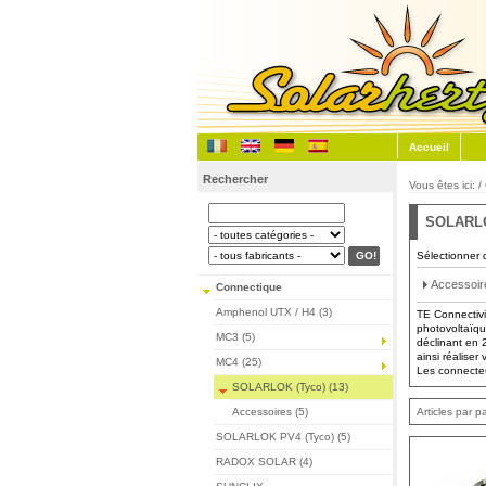
Accueil
Rechercher
Vous êtes ici: /
SOLARLO
Sélectionner 
Accessoir
Connectique
Amphenol UTX / H4 (3)
TE Connectivi
photovoltaïq
MC3 (5)
déclinant en 
ainsi réaliser
MC4 (25)
Les connecte
SOLARLOK (Tyco) (13)
Accessoires (5)
Articles par 
SOLARLOK PV4 (Tyco) (5)
RADOX SOLAR (4)