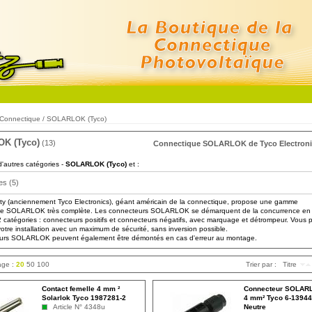
Connectique
/
SOLARLOK (Tyco)
K (Tyco)
(13)
Connectique SOLARLOK de Tyco Electroni
d'autres catégories -
SOLARLOK (Tyco)
et :
es (5)
ty (anciennement Tyco Electronics), géant américain de la connectique, propose une gamme
ue SOLARLOK très complète. Les connecteurs SOLARLOK se démarquent de la concurrence en
2 catégories : connecteurs positifs et connecteurs négatifs, avec marquage et détrompeur. Vous
 votre installation avec un maximum de sécurité, sans inversion possible.
urs SOLARLOK peuvent également être démontés en cas d'erreur au montage.
page :
20
50
100
Trier par :
Titre
Contact femelle 4 mm ²
Connecteur SOLAR
Solarlok Tyco 1987281-2
4 mm² Tyco 6-13944
Article N° 4348u
Neutre