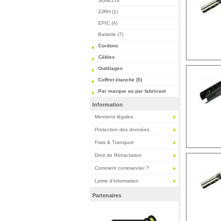
SUNCLIX
ZJRH (1)
EPIC (4)
Batterie (7)
Cordons
Câbles
Outillages
Coffret étanche (5)
Par marque ou par fabricant
Information
Mentions légales
Protection des données
Frais & Transport
Droit de Rétractation
Comment commander ?
Lettre d'information
Partenaires