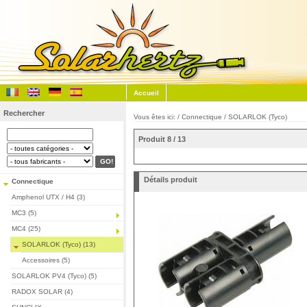
Accueil
Rechercher
Vous êtes ici: /
Connectique
/
SOLARLOK (Tyco)
Produit 8 / 13
Détails produit
Connectique
Amphenol UTX / H4 (3)
MC3 (5)
MC4 (25)
SOLARLOK (Tyco) (13)
Accessoires (5)
SOLARLOK PV4 (Tyco) (5)
RADOX SOLAR (4)