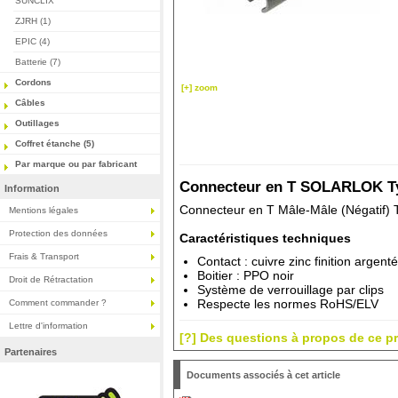
SUNCLIX
ZJRH (1)
EPIC (4)
Batterie (7)
Cordons
[+] zoom
Câbles
Outillages
Coffret étanche (5)
Par marque ou par fabricant
Connecteur en T SOLARLOK Ty
Information
Connecteur en T Mâle-Mâle (Négatif)
Mentions légales
Protection des données
Caractéristiques techniques
Frais & Transport
Contact : cuivre zinc finition argenté
Boitier : PPO noir
Droit de Rétractation
Système de verrouillage par clips
Respecte les normes RoHS/ELV
Comment commander ?
Lettre d'information
[?] Des questions à propos de ce pr
Partenaires
Documents associés à cet article