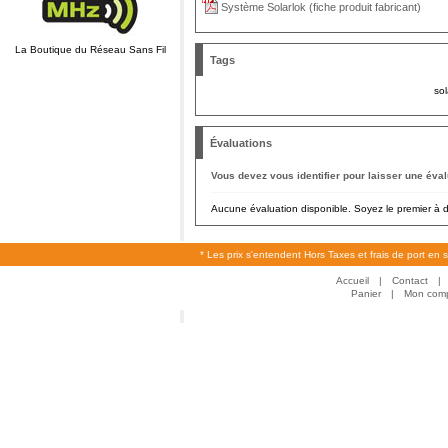
Système Solarlok (fiche produit fabricant)
La Boutique du Réseau Sans Fil
Tags
sol
Évaluations
Vous devez vous identifier pour laisser une éval
Aucune évaluation disponible. Soyez le premier à do
* Les prix s'entendent Hors Taxes et frais de port en 
Accueil
|
Contact
|
Panier
|
Mon com